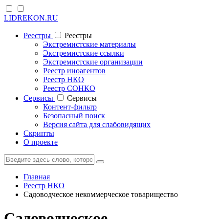
LIDREKON.RU
Реестры
Реестры
Экстремистские материалы
Экстремистские ссылки
Экстремистские организации
Реестр иноагентов
Реестр НКО
Реестр СОНКО
Cервисы
Cервисы
Контент-фильтр
Безопасный поиск
Версия сайта для слабовидящих
Скрипты
О проекте
Главная
Реестр НКО
Садоводческое некоммерческое товарищество
Садоводческое