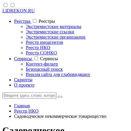
LIDREKON.RU
Реестры
Реестры
Экстремистские материалы
Экстремистские ссылки
Экстремистские организации
Реестр иноагентов
Реестр НКО
Реестр СОНКО
Cервисы
Cервисы
Контент-фильтр
Безопасный поиск
Версия сайта для слабовидящих
Скрипты
О проекте
Главная
Реестр НКО
Садоводческое некоммерческое товарищество
Садоводческое