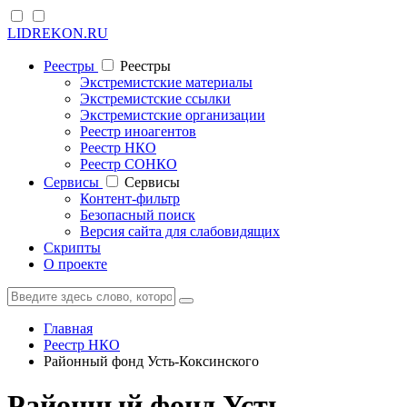
LIDREKON.RU
Реестры
Реестры
Экстремистские материалы
Экстремистские ссылки
Экстремистские организации
Реестр иноагентов
Реестр НКО
Реестр СОНКО
Cервисы
Cервисы
Контент-фильтр
Безопасный поиск
Версия сайта для слабовидящих
Скрипты
О проекте
Главная
Реестр НКО
Районный фонд Усть-Коксинского
Районный фонд Усть-