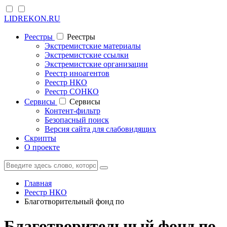
LIDREKON.RU
Реестры
Реестры
Экстремистские материалы
Экстремистские ссылки
Экстремистские организации
Реестр иноагентов
Реестр НКО
Реестр СОНКО
Cервисы
Cервисы
Контент-фильтр
Безопасный поиск
Версия сайта для слабовидящих
Скрипты
О проекте
Главная
Реестр НКО
Благотворительный фонд по
Благотворительный фонд по