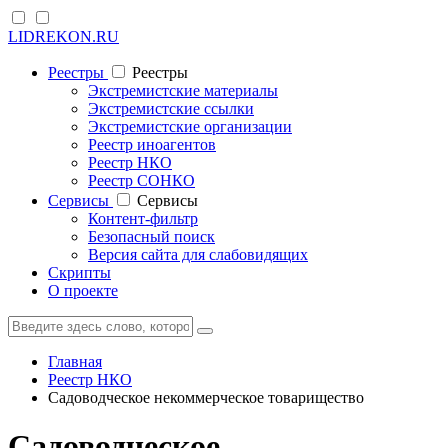
LIDREKON.RU
Реестры
Реестры
Экстремистские материалы
Экстремистские ссылки
Экстремистские организации
Реестр иноагентов
Реестр НКО
Реестр СОНКО
Cервисы
Cервисы
Контент-фильтр
Безопасный поиск
Версия сайта для слабовидящих
Скрипты
О проекте
Главная
Реестр НКО
Садоводческое некоммерческое товарищество
Садоводческое