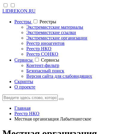
LIDREKON.RU
Реестры
Реестры
Экстремистские материалы
Экстремистские ссылки
Экстремистские организации
Реестр иноагентов
Реестр НКО
Реестр СОНКО
Cервисы
Cервисы
Контент-фильтр
Безопасный поиск
Версия сайта для слабовидящих
Скрипты
О проекте
Главная
Реестр НКО
Местная организация Лабытнангское
Местная организация