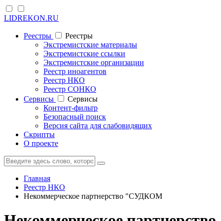
LIDREKON.RU
Реестры
Реестры
Экстремистские материалы
Экстремистские ссылки
Экстремистские организации
Реестр иноагентов
Реестр НКО
Реестр СОНКО
Cервисы
Cервисы
Контент-фильтр
Безопасный поиск
Версия сайта для слабовидящих
Скрипты
О проекте
Главная
Реестр НКО
Некоммерческое партнерство "СУДКОМ
Некоммерческое партнерство