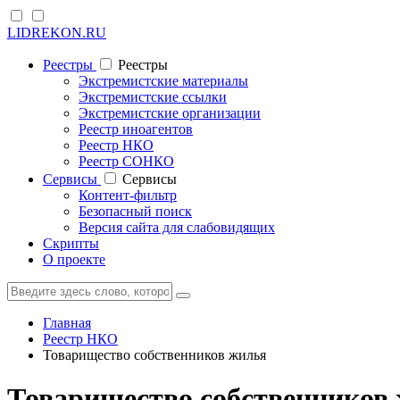
LIDREKON.RU
Реестры
Реестры
Экстремистские материалы
Экстремистские ссылки
Экстремистские организации
Реестр иноагентов
Реестр НКО
Реестр СОНКО
Cервисы
Cервисы
Контент-фильтр
Безопасный поиск
Версия сайта для слабовидящих
Скрипты
О проекте
Главная
Реестр НКО
Товарищество собственников жилья
Товарищество собственников