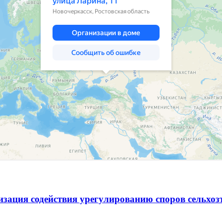
зация содействия урегулированию споров сельхо