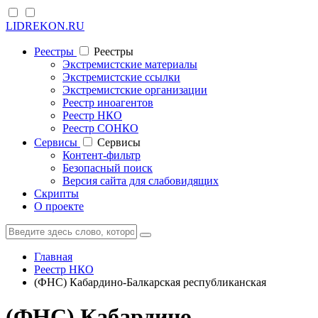
LIDREKON.RU
Реестры
Реестры
Экстремистские материалы
Экстремистские ссылки
Экстремистские организации
Реестр иноагентов
Реестр НКО
Реестр СОНКО
Cервисы
Cервисы
Контент-фильтр
Безопасный поиск
Версия сайта для слабовидящих
Скрипты
О проекте
Главная
Реестр НКО
(ФНС) Кабардино-Балкарская республиканская
(ФНС) Кабардино-