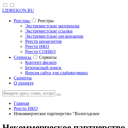
LIDREKON.RU
Реестры
Реестры
Экстремистские материалы
Экстремистские ссылки
Экстремистские организации
Реестр иноагентов
Реестр НКО
Реестр СОНКО
Cервисы
Cервисы
Контент-фильтр
Безопасный поиск
Версия сайта для слабовидящих
Скрипты
О проекте
Главная
Реестр НКО
Некоммерческое партнерство "Вологодское
Некоммерческое партнерство