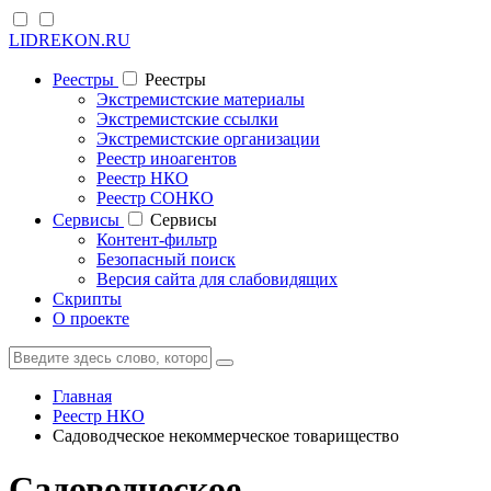
LIDREKON.RU
Реестры
Реестры
Экстремистские материалы
Экстремистские ссылки
Экстремистские организации
Реестр иноагентов
Реестр НКО
Реестр СОНКО
Cервисы
Cервисы
Контент-фильтр
Безопасный поиск
Версия сайта для слабовидящих
Скрипты
О проекте
Главная
Реестр НКО
Садоводческое некоммерческое товарищество
Садоводческое