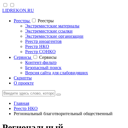
LIDREKON.RU
Реестры
Реестры
Экстремистские материалы
Экстремистские ссылки
Экстремистские организации
Реестр иноагентов
Реестр НКО
Реестр СОНКО
Cервисы
Cервисы
Контент-фильтр
Безопасный поиск
Версия сайта для слабовидящих
Скрипты
О проекте
Главная
Реестр НКО
Региональный благотворительный общественный
Региональный