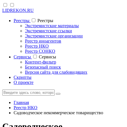
LIDREKON.RU
Реестры
Реестры
Экстремистские материалы
Экстремистские ссылки
Экстремистские организации
Реестр иноагентов
Реестр НКО
Реестр СОНКО
Cервисы
Cервисы
Контент-фильтр
Безопасный поиск
Версия сайта для слабовидящих
Скрипты
О проекте
Главная
Реестр НКО
Садоводческое некоммерческое товарищество
Садоводческое