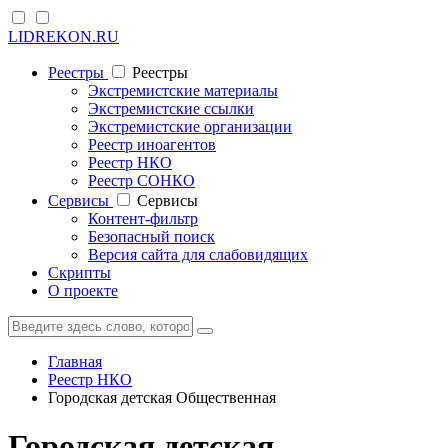
LIDREKON.RU
Реестры
Реестры
Экстремистские материалы
Экстремистские ссылки
Экстремистские организации
Реестр иноагентов
Реестр НКО
Реестр СОНКО
Cервисы
Cервисы
Контент-фильтр
Безопасный поиск
Версия сайта для слабовидящих
Скрипты
О проекте
Главная
Реестр НКО
Городская детская Общественная
Городская детская