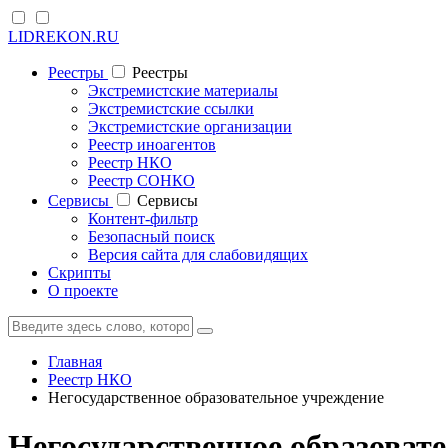
LIDREKON.RU
Реестры
Реестры
Экстремистские материалы
Экстремистские ссылки
Экстремистские организации
Реестр иноагентов
Реестр НКО
Реестр СОНКО
Cервисы
Cервисы
Контент-фильтр
Безопасный поиск
Версия сайта для слабовидящих
Скрипты
О проекте
Главная
Реестр НКО
Негосударственное образовательное учреждение
Негосударственное образова