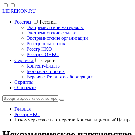
LIDREKON.RU
Реестры
Реестры
Экстремистские материалы
Экстремистские ссылки
Экстремистские организации
Реестр иноагентов
Реестр НКО
Реестр СОНКО
Cервисы
Cервисы
Контент-фильтр
Безопасный поиск
Версия сайта для слабовидящих
Скрипты
О проекте
Главная
Реестр НКО
Некоммерческое партнерство КонсультационныйЦентр
Некоммерческое партнерство