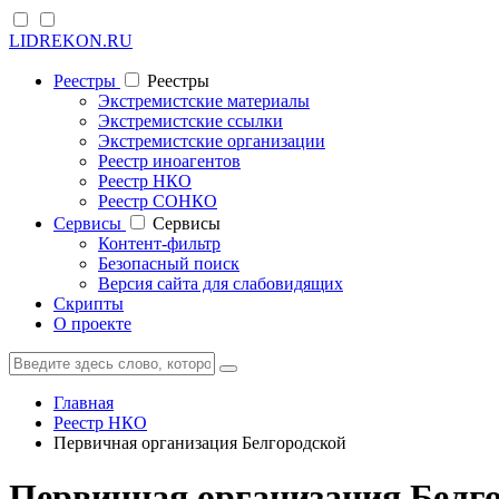
LIDREKON.RU
Реестры
Реестры
Экстремистские материалы
Экстремистские ссылки
Экстремистские организации
Реестр иноагентов
Реестр НКО
Реестр СОНКО
Cервисы
Cервисы
Контент-фильтр
Безопасный поиск
Версия сайта для слабовидящих
Скрипты
О проекте
Главная
Реестр НКО
Первичная организация Белгородской
Первичная организация Белго