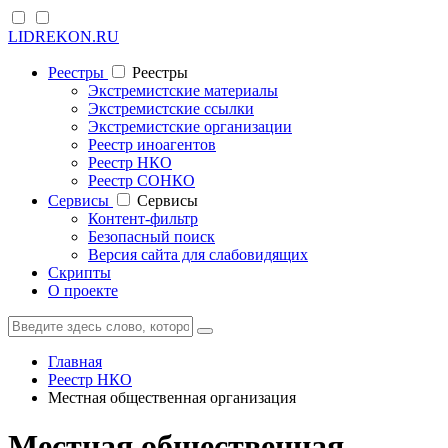
LIDREKON.RU
Реестры
Реестры
Экстремистские материалы
Экстремистские ссылки
Экстремистские организации
Реестр иноагентов
Реестр НКО
Реестр СОНКО
Cервисы
Cервисы
Контент-фильтр
Безопасный поиск
Версия сайта для слабовидящих
Скрипты
О проекте
Главная
Реестр НКО
Местная общественная организация
Местная общественная