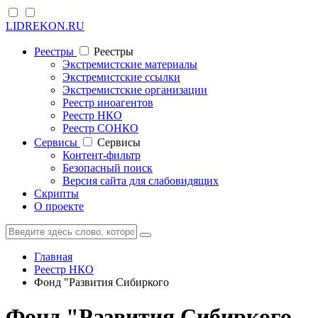
LIDREKON.RU
Реестры
Реестры
Экстремистские материалы
Экстремистские ссылки
Экстремистские организации
Реестр иноагентов
Реестр НКО
Реестр СОНКО
Cервисы
Cервисы
Контент-фильтр
Безопасный поиск
Версия сайта для слабовидящих
Скрипты
О проекте
Главная
Реестр НКО
Фонд "Развития Сибиркого
Фонд "Развития Сибиркого