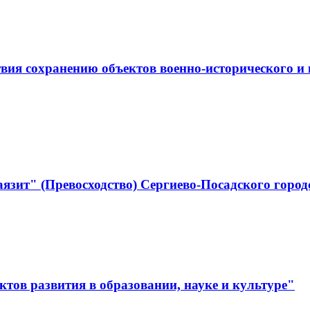
ствия сохранению объектов военно-историческо
язит" (Превосходство) Сергиево-Посадского город
тов развития в образовании, науке и культуре"