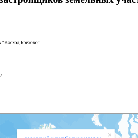
в "Восход Брехово"
2