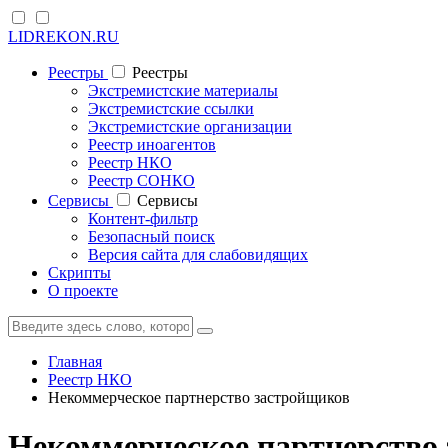
LIDREKON.RU
Реестры
Реестры
Экстремистские материалы
Экстремистские ссылки
Экстремистские организации
Реестр иноагентов
Реестр НКО
Реестр СОНКО
Cервисы
Cервисы
Контент-фильтр
Безопасный поиск
Версия сайта для слабовидящих
Скрипты
О проекте
Главная
Реестр НКО
Некоммерческое партнерство застройщиков
Некоммерческое партнерство 