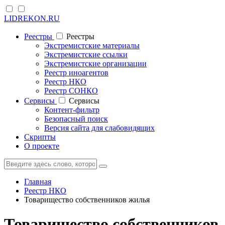
LIDREKON.RU
Реестры
Реестры
Экстремистские материалы
Экстремистские ссылки
Экстремистские организации
Реестр иноагентов
Реестр НКО
Реестр СОНКО
Cервисы
Cервисы
Контент-фильтр
Безопасный поиск
Версия сайта для слабовидящих
Скрипты
О проекте
Главная
Реестр НКО
Товарищество собственников жилья
Товарищество собственников