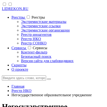
LIDREKON.RU
Реестры
Реестры
Экстремистские материалы
Экстремистские ссылки
Экстремистские организации
Реестр иноагентов
Реестр НКО
Реестр СОНКО
Cервисы
Cервисы
Контент-фильтр
Безопасный поиск
Версия сайта для слабовидящих
Скрипты
О проекте
Главная
Реестр НКО
Негосударственное образовательное учреджение
Негосударственное