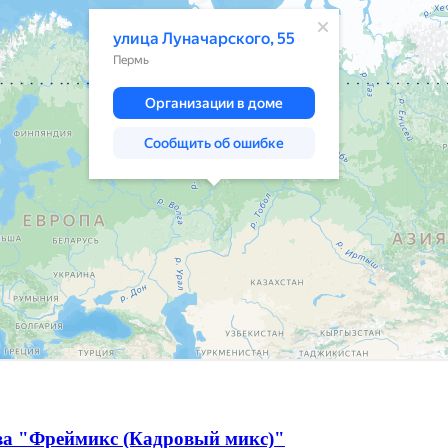
тва "Фреймикс (Кадровый микс)"