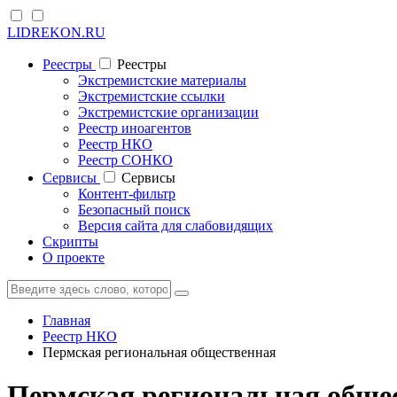
LIDREKON.RU
Реестры
Реестры
Экстремистские материалы
Экстремистские ссылки
Экстремистские организации
Реестр иноагентов
Реестр НКО
Реестр СОНКО
Cервисы
Cервисы
Контент-фильтр
Безопасный поиск
Версия сайта для слабовидящих
Скрипты
О проекте
Главная
Реестр НКО
Пермская региональная общественная
Пермская региональная обще