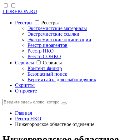
LIDREKON.RU
Реестры
Реестры
Экстремистские материалы
Экстремистские ссылки
Экстремистские организации
Реестр иноагентов
Реестр НКО
Реестр СОНКО
Cервисы
Cервисы
Контент-фильтр
Безопасный поиск
Версия сайта для слабовидящих
Скрипты
О проекте
Главная
Реестр НКО
Нижегородское областное отделение
Нижегородское областное