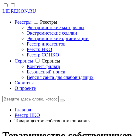
LIDREKON.RU
Реестры
Реестры
Экстремистские материалы
Экстремистские ссылки
Экстремистские организации
Реестр иноагентов
Реестр НКО
Реестр СОНКО
Cервисы
Cервисы
Контент-фильтр
Безопасный поиск
Версия сайта для слабовидящих
Скрипты
О проекте
Главная
Реестр НКО
Товарищество собственников жилья
Товарищество собственников