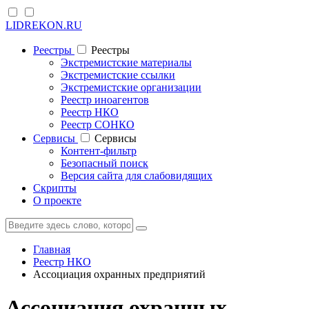
LIDREKON.RU
Реестры
Реестры
Экстремистские материалы
Экстремистские ссылки
Экстремистские организации
Реестр иноагентов
Реестр НКО
Реестр СОНКО
Cервисы
Cервисы
Контент-фильтр
Безопасный поиск
Версия сайта для слабовидящих
Скрипты
О проекте
Главная
Реестр НКО
Ассоциация охранных предприятий
Ассоциация охранных