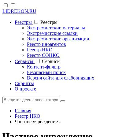
LIDREKON.RU
Реестры
Реестры
Экстремистские материалы
Экстремистские ссылки
Экстремистские организации
Реестр иноагентов
Реестр НКО
Реестр СОНКО
Cервисы
Cервисы
Контент-фильтр
Безопасный поиск
Версия сайта для слабовидящих
Скрипты
О проекте
Главная
Реестр НКО
Частное учреждение -
Частное учреждение -