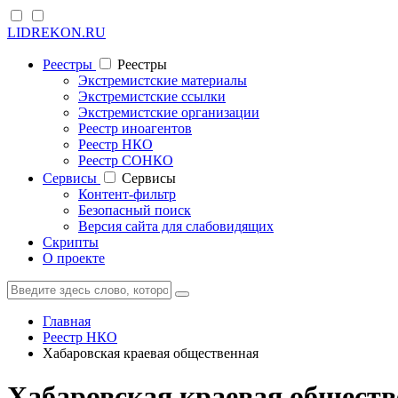
LIDREKON.RU
Реестры
Реестры
Экстремистские материалы
Экстремистские ссылки
Экстремистские организации
Реестр иноагентов
Реестр НКО
Реестр СОНКО
Cервисы
Cервисы
Контент-фильтр
Безопасный поиск
Версия сайта для слабовидящих
Скрипты
О проекте
Главная
Реестр НКО
Хабаровская краевая общественная
Хабаровская краевая общест