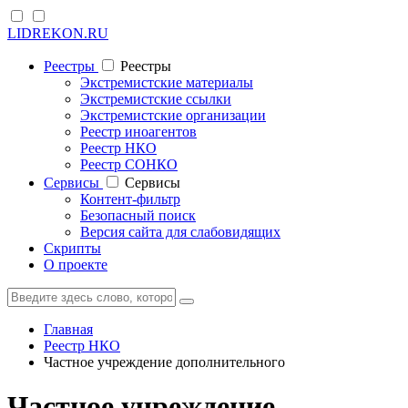
LIDREKON.RU
Реестры
Реестры
Экстремистские материалы
Экстремистские ссылки
Экстремистские организации
Реестр иноагентов
Реестр НКО
Реестр СОНКО
Cервисы
Cервисы
Контент-фильтр
Безопасный поиск
Версия сайта для слабовидящих
Скрипты
О проекте
Главная
Реестр НКО
Частное учреждение дополнительного
Частное учреждение