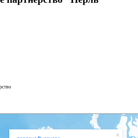
рство