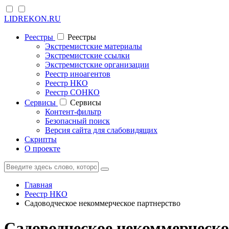
LIDREKON.RU
Реестры
Реестры
Экстремистские материалы
Экстремистские ссылки
Экстремистские организации
Реестр иноагентов
Реестр НКО
Реестр СОНКО
Cервисы
Cервисы
Контент-фильтр
Безопасный поиск
Версия сайта для слабовидящих
Скрипты
О проекте
Главная
Реестр НКО
Садоводческое некоммерческое партнерство
Садоводческое некоммерческо