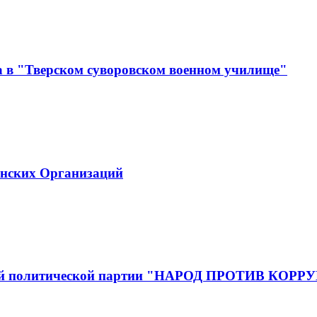
а в "Тверском суворовском военном училище"
инских Организаций
йской политической партии "НАРОД ПРОТИВ КОР