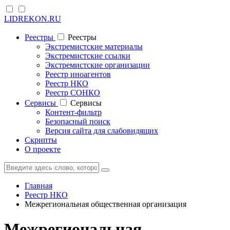
LIDREKON.RU
Реестры
Реестры
Экстремистские материалы
Экстремистские ссылки
Экстремистские организации
Реестр иноагентов
Реестр НКО
Реестр СОНКО
Cервисы
Cервисы
Контент-фильтр
Безопасный поиск
Версия сайта для слабовидящих
Скрипты
О проекте
Главная
Реестр НКО
Межрегиональная общественная организация
Межрегиональная