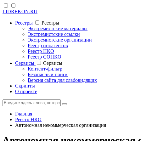
LIDREKON.RU
Реестры
Реестры
Экстремистские материалы
Экстремистские ссылки
Экстремистские организации
Реестр иноагентов
Реестр НКО
Реестр СОНКО
Cервисы
Cервисы
Контент-фильтр
Безопасный поиск
Версия сайта для слабовидящих
Скрипты
О проекте
Главная
Реестр НКО
Автономная некоммерческая организация
Автономная некоммерческая о