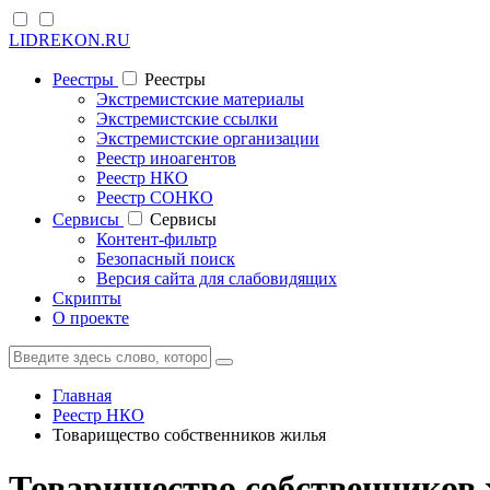
LIDREKON.RU
Реестры
Реестры
Экстремистские материалы
Экстремистские ссылки
Экстремистские организации
Реестр иноагентов
Реестр НКО
Реестр СОНКО
Cервисы
Cервисы
Контент-фильтр
Безопасный поиск
Версия сайта для слабовидящих
Скрипты
О проекте
Главная
Реестр НКО
Товарищество собственников жилья
Товарищество собственников