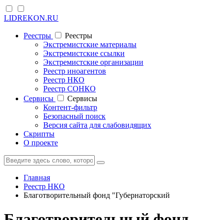
LIDREKON.RU
Реестры
Реестры
Экстремистские материалы
Экстремистские ссылки
Экстремистские организации
Реестр иноагентов
Реестр НКО
Реестр СОНКО
Cервисы
Cервисы
Контент-фильтр
Безопасный поиск
Версия сайта для слабовидящих
Скрипты
О проекте
Главная
Реестр НКО
Благотворительный фонд "Губернаторский
Благотворительный фонд