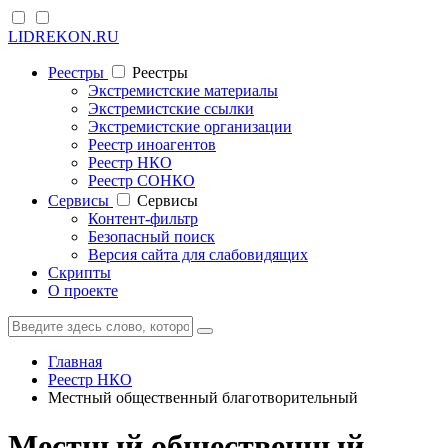
LIDREKON.RU
Реестры
Реестры
Экстремистские материалы
Экстремистские ссылки
Экстремистские организации
Реестр иноагентов
Реестр НКО
Реестр СОНКО
Cервисы
Cервисы
Контент-фильтр
Безопасный поиск
Версия сайта для слабовидящих
Скрипты
О проекте
Главная
Реестр НКО
Местный общественный благотворительный
Местный общественный