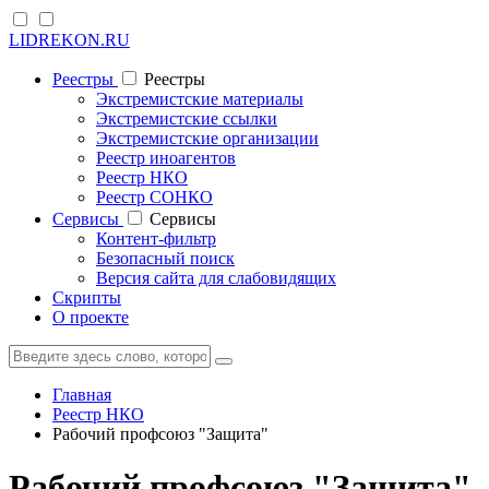
LIDREKON.RU
Реестры
Реестры
Экстремистские материалы
Экстремистские ссылки
Экстремистские организации
Реестр иноагентов
Реестр НКО
Реестр СОНКО
Cервисы
Cервисы
Контент-фильтр
Безопасный поиск
Версия сайта для слабовидящих
Скрипты
О проекте
Главная
Реестр НКО
Рабочий профсоюз "Защита"
Рабочий профсоюз "Защита"