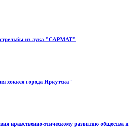
 стрельбы из лука "САРМАТ"
ия хоккея города Иркутска"
вия нравственно-этическому развитию общества и