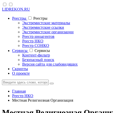
LIDREKON.RU
Реестры
Реестры
Экстремистские материалы
Экстремистские ссылки
Экстремистские организации
Реестр иноагентов
Реестр НКО
Реестр СОНКО
Cервисы
Cервисы
Контент-фильтр
Безопасный поиск
Версия сайта для слабовидящих
Скрипты
О проекте
Главная
Реестр НКО
Местная Религиозная Организация
Местная Религиозная Органи