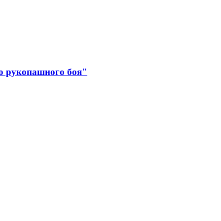
о рукопашного боя"