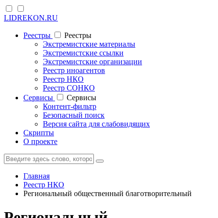
LIDREKON.RU
Реестры
Реестры
Экстремистские материалы
Экстремистские ссылки
Экстремистские организации
Реестр иноагентов
Реестр НКО
Реестр СОНКО
Cервисы
Cервисы
Контент-фильтр
Безопасный поиск
Версия сайта для слабовидящих
Скрипты
О проекте
Главная
Реестр НКО
Региональный общественный благотворительный
Региональный