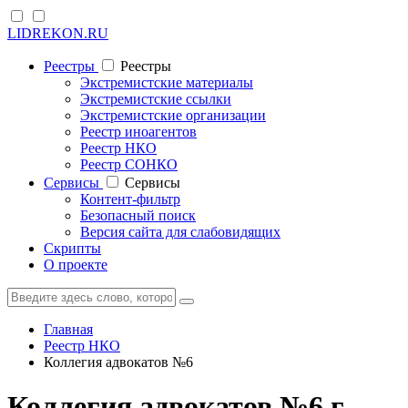
LIDREKON.RU
Реестры
Реестры
Экстремистские материалы
Экстремистские ссылки
Экстремистские организации
Реестр иноагентов
Реестр НКО
Реестр СОНКО
Cервисы
Cервисы
Контент-фильтр
Безопасный поиск
Версия сайта для слабовидящих
Скрипты
О проекте
Главная
Реестр НКО
Коллегия адвокатов №6
Коллегия адвокатов №6 г.