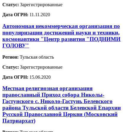
Статус:
Зарегистрированные
Дата ОГРН:
11.11.2020
Автономная некоммерческая организация по
популяризации достижений науки и техники,
космонавтики "Центр развития "ПОДНИМИ
ГОЛОВУ"
Регион:
Тульская область
Статус:
Зарегистрированные
Дата ОГРН:
15.06.2020
Местная религиозная организация
православный Приход собора Николы-
Гастунского с. Николо-Гастунь Белевского
района Тульской области Белевской Епархии
Русской Православной Церкви (Московский
Патриархат)