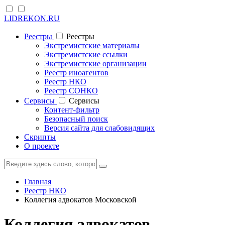
LIDREKON.RU
Реестры
Реестры
Экстремистские материалы
Экстремистские ссылки
Экстремистские организации
Реестр иноагентов
Реестр НКО
Реестр СОНКО
Cервисы
Cервисы
Контент-фильтр
Безопасный поиск
Версия сайта для слабовидящих
Скрипты
О проекте
Главная
Реестр НКО
Коллегия адвокатов Московской
Коллегия адвокатов