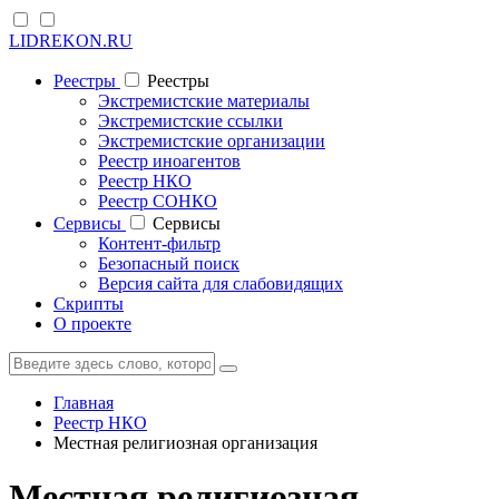
LIDREKON.RU
Реестры
Реестры
Экстремистские материалы
Экстремистские ссылки
Экстремистские организации
Реестр иноагентов
Реестр НКО
Реестр СОНКО
Cервисы
Cервисы
Контент-фильтр
Безопасный поиск
Версия сайта для слабовидящих
Скрипты
О проекте
Главная
Реестр НКО
Местная религиозная организация
Местная религиозная