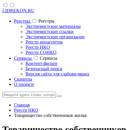
LIDREKON.RU
Реестры
Реестры
Экстремистские материалы
Экстремистские ссылки
Экстремистские организации
Реестр иноагентов
Реестр НКО
Реестр СОНКО
Cервисы
Cервисы
Контент-фильтр
Безопасный поиск
Версия сайта для слабовидящих
Скрипты
О проекте
Главная
Реестр НКО
Товарищество собственников жилья
Товарищество собственников