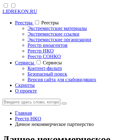
LIDREKON.RU
Реестры
Реестры
Экстремистские материалы
Экстремистские ссылки
Экстремистские организации
Реестр иноагентов
Реестр НКО
Реестр СОНКО
Cервисы
Cервисы
Контент-фильтр
Безопасный поиск
Версия сайта для слабовидящих
Скрипты
О проекте
Главная
Реестр НКО
Дачное некоммерческое партнерство
Дачное некоммерческое