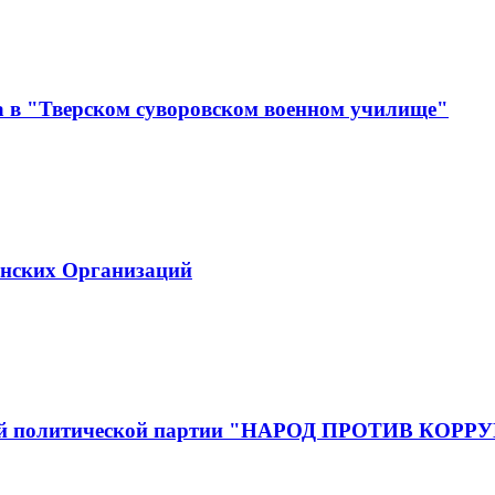
а в "Тверском суворовском военном училище"
инских Организаций
йской политической партии "НАРОД ПРОТИВ КОР