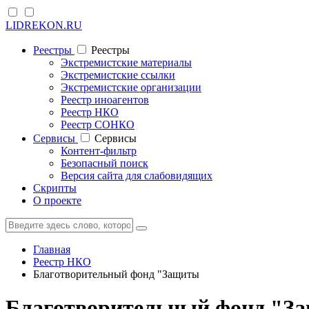
LIDREKON.RU
Реестры
Реестры
Экстремистские материалы
Экстремистские ссылки
Экстремистские организации
Реестр иноагентов
Реестр НКО
Реестр СОНКО
Cервисы
Cервисы
Контент-фильтр
Безопасный поиск
Версия сайта для слабовидящих
Скрипты
О проекте
Главная
Реестр НКО
Благотворительный фонд "Защиты
Благотворительный фонд "З