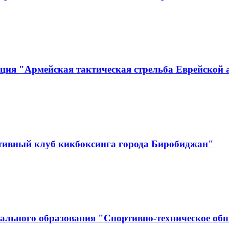
ция "Армейская тактическая стрельба Еврейской 
тивный клуб кикбоксинга города Биробиджан"
ального образования "Спортивно-техническое об