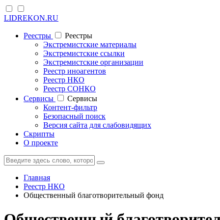
LIDREKON.RU
Реестры
Реестры
Экстремистские материалы
Экстремистские ссылки
Экстремистские организации
Реестр иноагентов
Реестр НКО
Реестр СОНКО
Cервисы
Cервисы
Контент-фильтр
Безопасный поиск
Версия сайта для слабовидящих
Скрипты
О проекте
Главная
Реестр НКО
Общественный благотворительный фонд
Общественный благотворитель