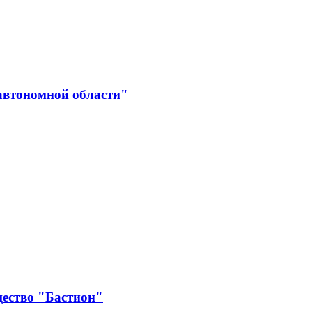
автономной области"
щество "Бастион"