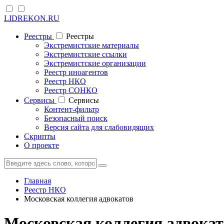
LIDREKON.RU
Реестры
Реестры
Экстремистские материалы
Экстремистские ссылки
Экстремистские организации
Реестр иноагентов
Реестр НКО
Реестр СОНКО
Cервисы
Cервисы
Контент-фильтр
Безопасный поиск
Версия сайта для слабовидящих
Скрипты
О проекте
Главная
Реестр НКО
Московская коллегия адвокатов
Московская коллегия адвока