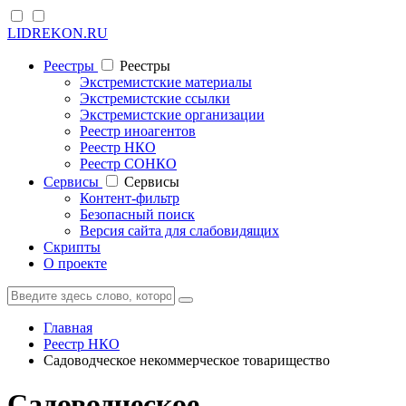
LIDREKON.RU
Реестры
Реестры
Экстремистские материалы
Экстремистские ссылки
Экстремистские организации
Реестр иноагентов
Реестр НКО
Реестр СОНКО
Cервисы
Cервисы
Контент-фильтр
Безопасный поиск
Версия сайта для слабовидящих
Скрипты
О проекте
Главная
Реестр НКО
Садоводческое некоммерческое товарищество
Садоводческое