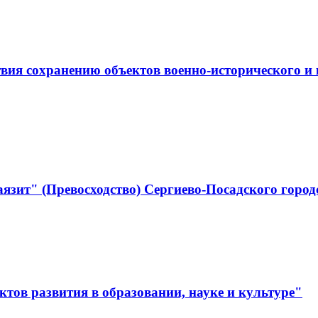
ствия сохранению объектов военно-историческо
язит" (Превосходство) Сергиево-Посадского город
тов развития в образовании, науке и культуре"