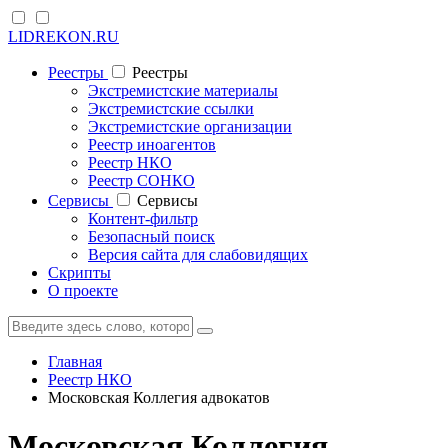
LIDREKON.RU
Реестры
Реестры
Экстремистские материалы
Экстремистские ссылки
Экстремистские организации
Реестр иноагентов
Реестр НКО
Реестр СОНКО
Cервисы
Cервисы
Контент-фильтр
Безопасный поиск
Версия сайта для слабовидящих
Скрипты
О проекте
Главная
Реестр НКО
Московская Коллегия адвокатов
Московская Коллегия