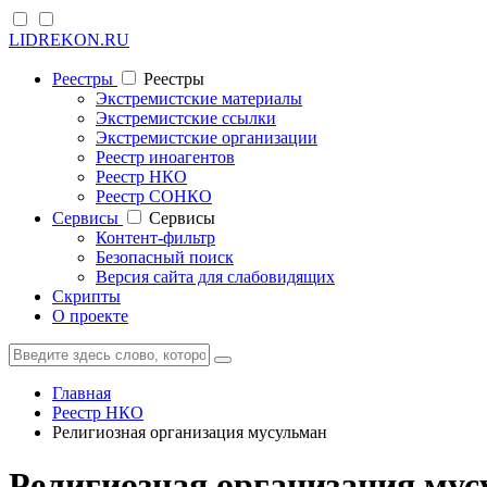
LIDREKON.RU
Реестры
Реестры
Экстремистские материалы
Экстремистские ссылки
Экстремистские организации
Реестр иноагентов
Реестр НКО
Реестр СОНКО
Cервисы
Cервисы
Контент-фильтр
Безопасный поиск
Версия сайта для слабовидящих
Скрипты
О проекте
Главная
Реестр НКО
Религиозная организация мусульман
Религиозная организация мус